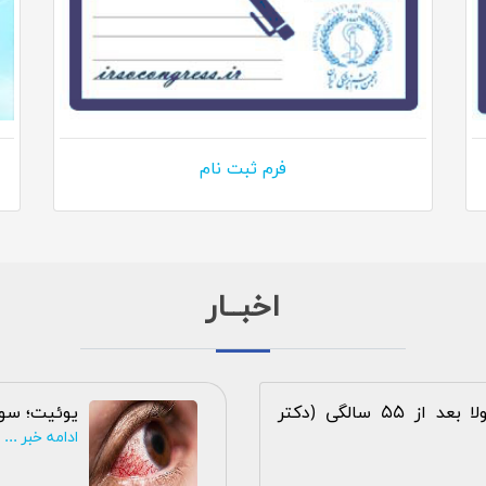
فرم ثبت نام
اخبــار
شیوع بیماری چشمی ماکولا بعد از 55 سالگی (دکتر
یوئیت؛ سو
ادامه خبر ...