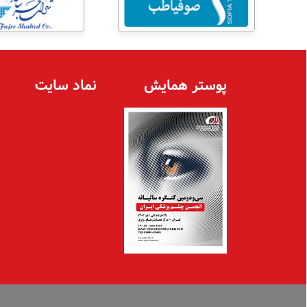
پوستر همایش
نماد سايت