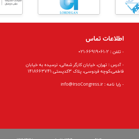
اطلاعات تماس
- تلفن : 2-66919061-021
- آدرس : تهران، خيابان کارگر شمالی، نرسيده به خيابان
فاطمی،کوچه فردوسی، پلاک 3کدپستی 1418663741
- رایا نامه : info@IrsoCongress.ir