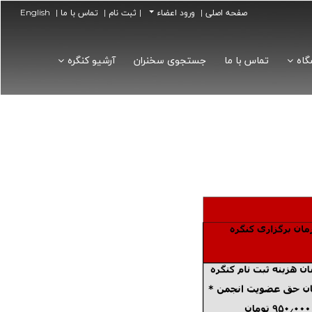
صفحه اصلی |
ورود اعضاء
| ثبت نام |
تماس با ما |
English
گاه
تماس با ما
جستجوی سخنران
آرشیو کنگره