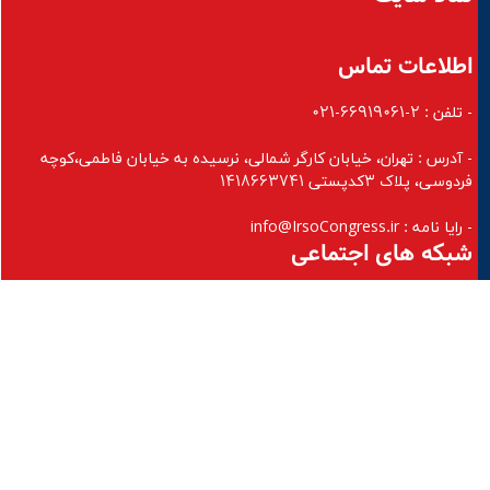
اطلاعات تماس
- تلفن : 2-66919061-021
- آدرس : تهران، خيابان کارگر شمالی، نرسيده به خيابان فاطمی،کوچه
فردوسی، پلاک 3کدپستی 1418663741
- رایا نامه : info@IrsoCongress.ir
شبکه های اجتماعی
روز شمار:
00
00
00
00
00
ثانیه
دقیقه
ساعت
روز
ماه